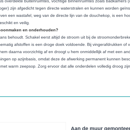
ls overdekte buitenruimtes, vochtige binnenruimtes zoals badkamers (u
ger) zijn afgedicht tegen directe waterstralen en kunnen worden geïnsta
n een wastafel, weg van de directe lijn van de douchekop, is een h
chikt en veilig.
schoonmaken en onderhouden?
ans behoudt. Schakel eerst altijd de stroom uit bij de stroomonderbr
nematig afstoffen is een droge doek voldoende. Bij vingerafdrukken of v
hem daarna voorzichtig af en droogt u hem onmiddellijk af met een and
gen op azijnbasis, omdat deze de afwerking permanent kunnen beschad
met warm zeepsop. Zorg ervoor dat alle onderdelen volledig droog zijn
Aan de muur gemontee