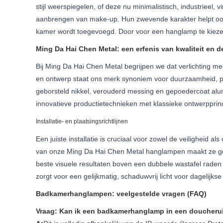
stijl weerspiegelen, of deze nu minimalistisch, industrieel, 
aanbrengen van make-up. Hun zwevende karakter helpt ook 
kamer wordt toegevoegd. Door voor een hanglamp te kiezen,
Ming Da Hai Chen Metal: een erfenis van kwaliteit en d
Bij Ming Da Hai Chen Metal begrijpen we dat verlichting mee
en ontwerp staat ons merk synoniem voor duurzaamheid, pre
geborsteld nikkel, verouderd messing en gepoedercoat al
innovatieve productietechnieken met klassieke ontwerpprin
Installatie- en plaatsingsrichtlijnen
Een juiste installatie is cruciaal voor zowel de veiligheid a
van onze Ming Da Hai Chen Metal hanglampen maakt ze gesc
beste visuele resultaten boven een dubbele wastafel raden
zorgt voor een gelijkmatig, schaduwvrij licht voor dagelijks
Badkamerhanglampen: veelgestelde vragen (FAQ)
Vraag: Kan ik een badkamerhanglamp in een doucherui