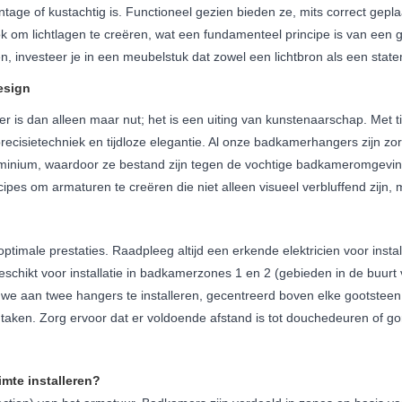
vintage of kustachtig is. Functioneel gezien bieden ze, mits correct gepl
om lichtlagen te creëren, wat een fundamenteel principe is van een g
 investeer je in een meubelstuk dat zowel een lichtbron als een state
esign
r is dan alleen maar nut; het is een uiting van kunstenaarschap. Met t
cisietechniek en tijdloze elegantie. Al onze badkamerhangers zijn zor
uminium, waardoor ze bestand zijn tegen de vochtige badkameromgev
cipes om armaturen te creëren die niet alleen visueel verbluffend zij
ls optimale prestaties. Raadpleeg altijd een erkende elektricien voor ins
hikt voor installatie in badkamerzones 1 en 2 (gebieden in de buurt 
 we aan twee hangers te installeren, gecentreerd boven elke gootstee
e taken. Zorg ervoor dat er voldoende afstand is tot douchedeuren of go
mte installeren?