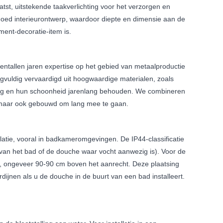
aatst, uitstekende taakverlichting voor het verzorgen en
oed interieurontwerp, waardoor diepte en dimensie aan de
ment-decoratie-item is.
ientallen jaren expertise op het gebied van metaalproductie
gvuldig vervaardigd uit hoogwaardige materialen, zoals
ing en hun schoonheid jarenlang behouden. We combineren
n, maar ook gebouwd om lang mee te gaan.
tallatie, vooral in badkameromgevingen. De IP44-classificatie
van het bad of de douche waar vocht aanwezig is). Voor de
n, ongeveer 90-90 cm boven het aanrecht. Deze plaatsing
rdijnen als u de douche in de buurt van een bad installeert.