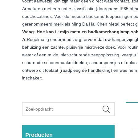
vocht aanwezig kan zijn maar geen direct watercontact, zoa
Armaturen met een natte classificatie (doorgaans IP65 of ho
douchecabines. Voor de meeste badkamertoepassingen bove
gerenommeerd merk als Ming Da Hai Chen Metal perfect ges
Vraag: Hoe kan ik mijn metalen badkamerhanglamp 
A:
Regelmatig onderhoud zorgt ervoor dat uw hanger zijn gl
behuizing een zachte, pluisvrije microvezeldoek. Voor routi
water of een milde, niet-schurende zeepoplossing, veegt u 
schurende schoonmaakmiddelen, schuursponsjes of oplossin
ontwerp dit toelaat (raadpleeg de handleiding) en was hem 
inschakelt.
Producten