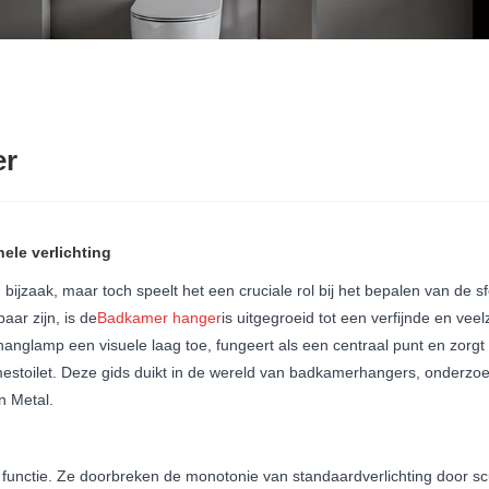
er
ele verlichting
ijzaak, maar toch speelt het een cruciale rol bij het bepalen van de sfe
aar zijn, is de
Badkamer hanger
is uitgegroeid tot een verfijnde en vee
glamp een visuele laag toe, fungeert als een centraal punt en zorgt v
amestoilet. Deze gids duikt in de wereld van badkamerhangers, onderzo
n Metal.
?
ctie. Ze doorbreken de monotonie van standaardverlichting door scul