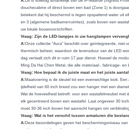
A:
Dit is volledig afhankelijk van de IP-waarde (Ingress Prot
douchecabine of direct boven een bad (Zone 1) is doorgaan
betekent dat hij beschermd is tegen opspattend water uit elk
en 3 (algemene badkamerruimtes), zoals boven een wastafel, 
uw lokale bouwvoorschriften.
Vraag: Zijn de LED-lampjes in uw hanglampen vervang
A:
Onze collectie "Aura" beschikt over geïntegreerde, niet
thermisch beheer, waardoor de levensduur van de LED word
dag vertaalt zich dit in ruim 17 jaar dienst. Hoewel de mo
Ming Da Hai Chen Metal, die alle materiaal-, fabricage- en
Vraag: Hoe bepaal ik de juiste maat en het juiste aa
A:
Maatvoering is de sleutel tot een evenwichtige look. Ee
ijdelheid van 60 inch breed zou een hanger met een diame
Wat de hoeveelheid betreft: voor een wastafelmeubel met é
elk gecentreerd boven een wastafel. Laat ongeveer 30 inch
moet 30-36 inch boven het aanrecht hangen om verblinding 
Vraag: Wat is het verschil tussen armaturen die bestan
A:
Deze beoordelingen geven het beschermingsniveau van ee