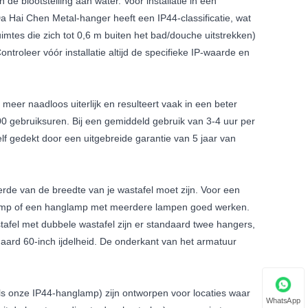
de blootstelling aan water. Voor installatie in een
a Hai Chen Metal-hanger heeft een IP44-classificatie, wat
uimtes die zich tot 0,6 m buiten het bad/douche uitstrekken)
troleer vóór installatie altijd de specifieke IP-waarde en
eer naadloos uiterlijk en resulteert vaak in een beter
0 gebruiksuren. Bij een gemiddeld gebruik van 3-4 uur per
lf gedekt door een uitgebreide garantie van 5 jaar van
rde van de breedte van je wastafel moet zijn. Voor een
nglamp of een hanglamp met meerdere lampen goed werken.
afel met dubbele wastafel zijn er standaard twee hangers,
aard 60-inch ijdelheid. De onderkant van het armatuur
s onze IP44-hanglamp) zijn ontworpen voor locaties waar
WhatsApp