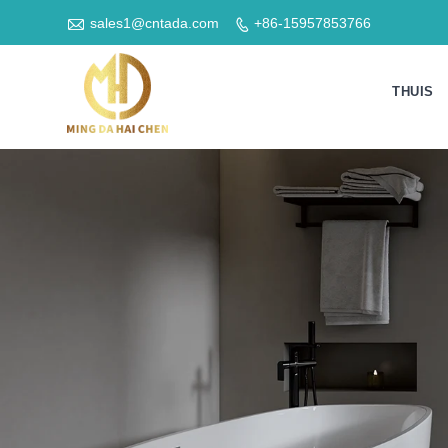

sales1@cntada.com
+86-15957853766

THUIS