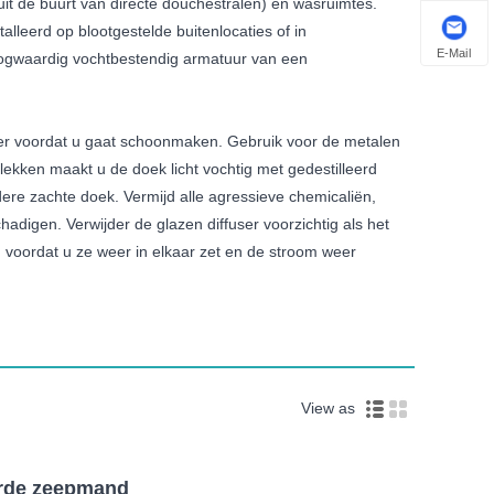
it de buurt van directe douchestralen) en wasruimtes.
lleerd op blootgestelde buitenlocaties of in
E-Mail
oogwaardig vochtbestendig armatuur van een
eker voordat u gaat schoonmaken. Gebruik voor de metalen
lekken maakt u de doek licht vochtig met gedestilleerd
ere zachte doek. Vermijd alle agressieve chemicaliën,
igen. Verwijder de glazen diffuser voorzichtig als het
 voordat u ze weer in elkaar zet en de stroom weer
View as
rde zeepmand