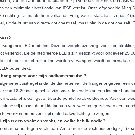
ection) van het armatuur. Badkamers zijn verdeeld in zones op basis van 
s een minimale classificatie van IP65 vereist. Onze afgebeelde Ming D
e richting. Dit maakt hem volkomen veilig voor installatie in zones 2 (r
uit de buurt van directe douchestraal, maar niet in de douche zelf. Con
baar?
-vervangbare LED-modules. Deze ontwerpkeuze zorgt voor een strakker, m
t verlengd. De geïntegreerde LED's zijn geschikt voor ongeveer 25.00
dule niet door de gebruiker kan worden vervangen, wordt het armatuur ze
 LED-fouten dekt.
ntal hanglampen voor mijn badkamermeubel?
n algemene vuistregel is dat de diameter van de hanger ongeveer een de
ter van 18-20 inch geschikt zijn. Voor de lengte kan een lineaire ha
én wastafel is één gecentreerde pendel vaak voldoende. Voor een wast
 ruimte vrij tussen de middelpunten van twee hangers boven een stand
te voorkomen en voor optimale taakverlichting te zorgen.
d zijn tegen vocht en vocht, en welke heb ik nodig?
n armatuur tegen vocht aan. Armaturen die vochtbestendig zijn (zoal