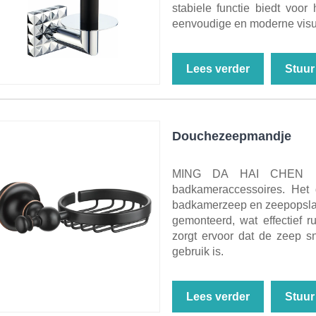
stabiele functie biedt voor
eenvoudige en moderne visue
Lees verder
Stuur
Douchezeepmandje
MING DA HAI CHEN is 
badkameraccessoires. Het
badkamerzeep en zeepopslag.
gemonteerd, wat effectief 
zorgt ervoor dat de zeep sn
gebruik is.
Lees verder
Stuur