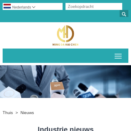
Nederlands


Scha
Thuis
>
Nieuws
Industrie nieuws