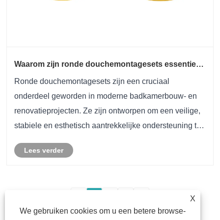
Waarom zijn ronde douchemontagesets essentieel
voor moderne badkamerinstallaties?
Ronde douchemontagesets zijn een cruciaal
onderdeel geworden in moderne badkamerbouw- en
renovatieprojecten. Ze zijn ontworpen om een ​​veilige,
stabiele en esthetisch aantrekkelijke ondersteuning te
bieden voor ronde douchekoppen en aanverwante
Lees verder
armaturen. In dit artikel wordt alles onderzocht, van ......
<
1
2
3
>
X
We gebruiken cookies om u een betere browse-