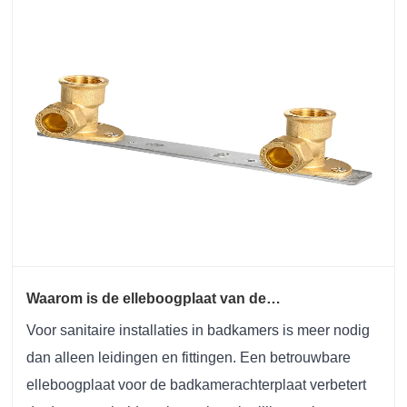
Waarom is de elleboogplaat van de
badkamerachterplaat essentieel voor moderne
Voor sanitaire installaties in badkamers is meer nodig
sanitaire systemen?
dan alleen leidingen en fittingen. Een betrouwbare
elleboogplaat voor de badkamerachterplaat verbetert