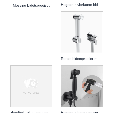
Hogedruk vierkante bidetsproeier met turbostraalkop
Messing bidetsproeiset
Ronde bidetsproeier met push-type
Handheld bidetsproeier voor toilet - Hogedrukspoelset
Hogedruk handbidetsproeier en toiletspoelset