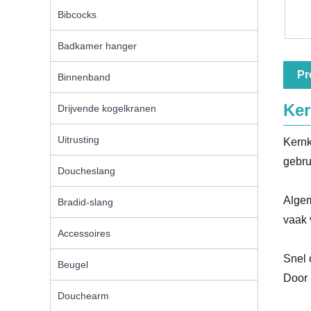
Bibcocks
Badkamer hanger
Pr
Binnenband
Ker
Drijvende kogelkranen
Uitrusting
Kernk
gebru
Doucheslang
Algem
Bradid-slang
vaak 
Accessoires
Snel 
Beugel
Door 
Douchearm