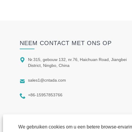
NEEM CONTACT MET ONS OP

Nr.315, gebouw 132, nr.76, Haichuan Road, Jiangbei
District, Ningbo, China

sales1@cntada.com

+86-15957853766
We gebruiken cookies om u een betere browse-ervaring