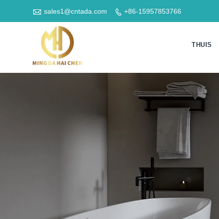

sales1@cntada.com
+86-15957853766

THUIS