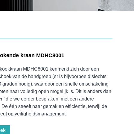
kokende kraan MDHC8001
kookkraan MDHC8001 kenmerkt zich door een
shoek van de handgreep (er is bijvoorbeeld slechts
90 graden nodig), waardoor een snelle omschakeling
oten naar volledig open mogelijk is. Dit is anders dan
gen’ die we eerder bespraken, met een andere
 De één streeft naar gemak en efficiëntie, terwijl de
legt op veiligheidsmanagement.
oek