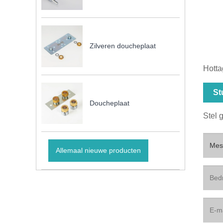
Zilveren doucheplaat
Hotta
St
Doucheplaat
Stel 
Allemaal nieuwe producten