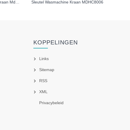
Snel te openen wasmachinekraan Mdhc8005 met sleutel
Sleutel Wasmachine Kraan MDHC8006
KOPPELINGEN
Links
Sitemap
RSS
XML
Privacybeleid