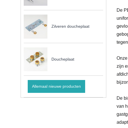
De PE
unifo
gevlo
Zilveren doucheplaat
gebog
tegen
Onze 
Doucheplaat
zijn 
afdic
bijzo
Allemaal nieuwe producten
De bi
van h
gastg
adapt