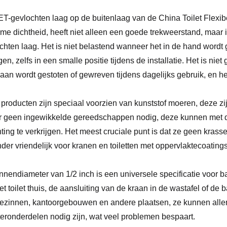
T-gevlochten laag op de buitenlaag van de China Toilet Flex
rme dichtheid, heeft niet alleen een goede trekweerstand, maar i
chten laag. Het is niet belastend wanneer het in de hand wordt
en, zelfs in een smalle positie tijdens de installatie. Het is niet
aan wordt gestoten of gewreven tijdens dagelijks gebruik, en he
producten zijn speciaal voorzien van kunststof moeren, deze zij
er geen ingewikkelde gereedschappen nodig, deze kunnen met 
hting te verkrijgen. Het meest cruciale punt is dat ze geen krass
nder vriendelijk voor kranen en toiletten met oppervlaktecoatings
nnendiameter van 1/2 inch is een universele specificatie voor 
et toilet thuis, de aansluiting van de kraan in de wastafel of de
ezinnen, kantoorgebouwen en andere plaatsen, ze kunnen allem
eronderdelen nodig zijn, wat veel problemen bespaart.