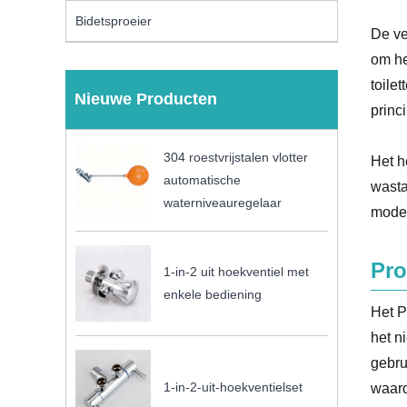
Bidetsproeier
De ve
om he
toile
Nieuwe Producten
princ
304 roestvrijstalen vlotter
Het h
automatische
wasta
waterniveauregelaar
moder
Pro
1-in-2 uit hoekventiel met
enkele bediening
Het P
het n
gebru
1-in-2-uit-hoekventielset
waard