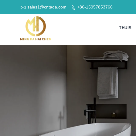

sales1@cntada.com
+86-15957853766

THUIS