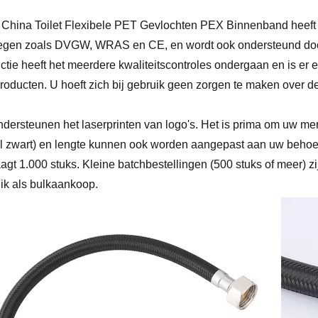
China Toilet Flexibele PET Gevlochten PEX Binnenband heeft i
egen zoals DVGW, WRAS en CE, en wordt ook ondersteund door I
ctie heeft het meerdere kwaliteitscontroles ondergaan en is er ee
roducten. U hoeft zich bij gebruik geen zorgen te maken over d
ndersteunen het laserprinten van logo's. Het is prima om uw me
l zwart) en lengte kunnen ook worden aangepast aan uw behoe
agt ​​1.000 stuks. Kleine batchbestellingen (500 stuks of meer) z
ik als bulkaankoop.