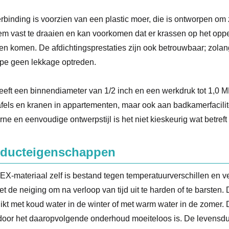
rbinding is voorzien van een plastic moer, die is ontworpen om ze
m vast te draaien en kan voorkomen dat er krassen op het oppe
tten komen. De afdichtingsprestaties zijn ook betrouwbaar; zolang
ipe geen lekkage optreden.
eeft een binnendiameter van 1/2 inch en een werkdruk tot 1,0 M
fels en kranen in appartementen, maar ook aan badkamerfacilit
ne en eenvoudige ontwerpstijl is het niet kieskeurig wat betreft d
ducteigenschappen
EX-materiaal zelf is bestand tegen temperatuurverschillen en ve
iet de neiging om na verloop van tijd uit te harden of te barsten
ikt met koud water in de winter of met warm water in de zomer
oor het daaropvolgende onderhoud moeiteloos is. De levensduu