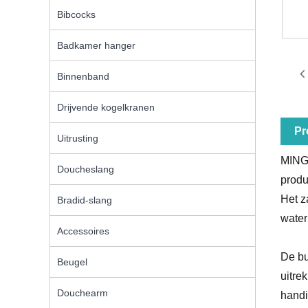
Bibcocks
Badkamer hanger
Binnenband
Drijvende kogelkranen
Pr
Uitrusting
MING 
Doucheslang
produ
Het z
Bradid-slang
water
Accessoires
De bu
Beugel
uitre
Douchearm
handig