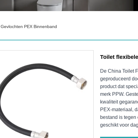
ET Gevlochten PEX Binnenband
Toilet flexib
De China Toilet
geproduceerd do
product dat spec
merk PPW. Gesteu
kwaliteit gegara
PEX-materiaal, da
bestand is tegen
geschikt voor dag