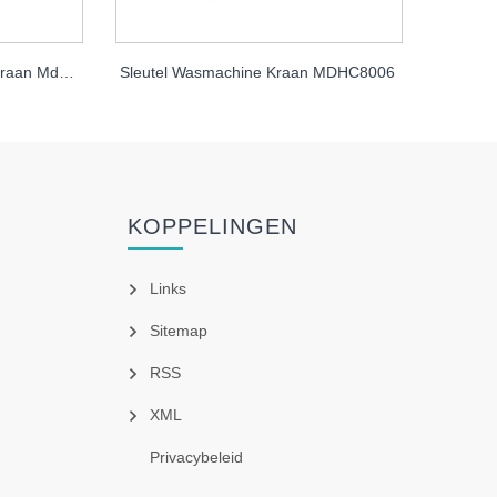
Snel te openen wasmachinekraan Mdhc8005 met sleutel
Sleutel Wasmachine Kraan MDHC8006
KOPPELINGEN
Links
Sitemap
RSS
XML
Privacybeleid