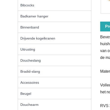
Bibcocks
Badkamer hanger
Pr
Binnenband
Beves
Drijvende kogelkranen
huish
Uitrusting
van o
de ma
Doucheslang
Mater
Bradid-slang
Accessoires
Volle
het n
Beugel
Douchearm
RVS 3