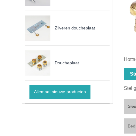
Zilveren doucheplaat
Hotta
Doucheplaat
St
Stel 
Allemaal nieuwe producten