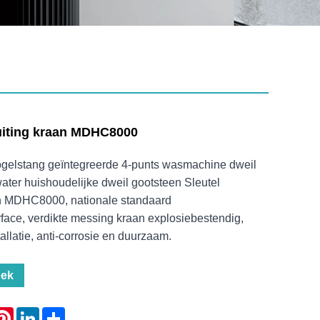
luiting kraan MDHC8000
gelstang geïntegreerde 4-punts wasmachine dweil
ater huishoudelijke dweil gootsteen Sleutel
an MDHC8000, nationale standaard
rface, verdikte messing kraan explosiebestendig,
allatie, anti-corrosie en duurzaam.
oek
atsApp
Pinterest
LinkedIn
Share