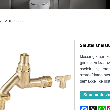
Kraan MDHC8000
Sleutel snels
Messing kraan ko
gootsteen kraanw
snelsluiting kra
schroefdraadinte
gemakkelijke inst
Stuur onderz
Facebook
X
Wh