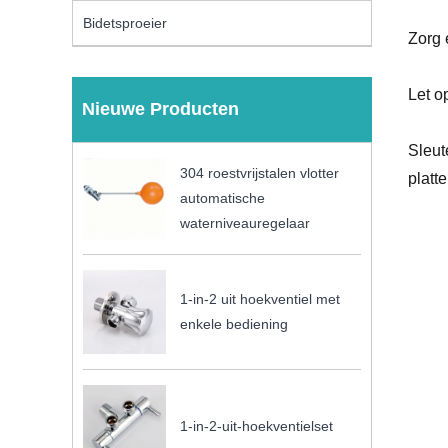
Bidetsproeier
Zorg 
Let o
Nieuwe Producten
Sleut
304 roestvrijstalen vlotter
platt
automatische
waterniveauregelaar
1-in-2 uit hoekventiel met
enkele bediening
1-in-2-uit-hoekventielset