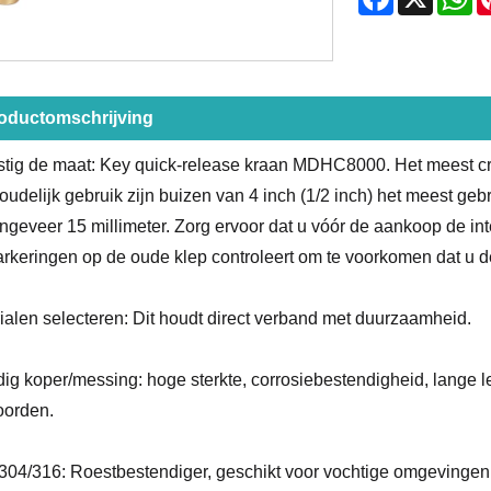
oductomschrijving
tig de maat: Key quick-release kraan MDHC8000. Het meest cruc
oudelijk gebruik zijn buizen van 4 inch (1/2 inch) het meest ge
ngeveer 15 millimeter. Zorg ervoor dat u vóór de aankoop de int
rkeringen op de oude klep controleert om te voorkomen dat u d
ialen selecteren: Dit houdt direct verband met duurzaamheid.
dig koper/messing: hoge sterkte, corrosiebestendigheid, lange 
oorden.
04/316: Roestbestendiger, geschikt voor vochtige omgevingen, m