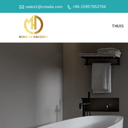

sales1@cntada.com
+86-15957853766

THUIS