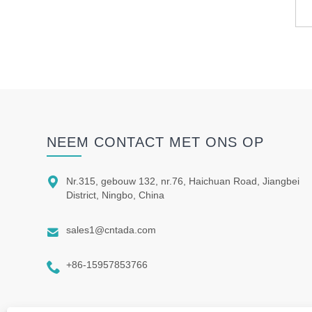
NEEM CONTACT MET ONS OP

Nr.315, gebouw 132, nr.76, Haichuan Road, Jiangbei
District, Ningbo, China

sales1@cntada.com

+86-15957853766